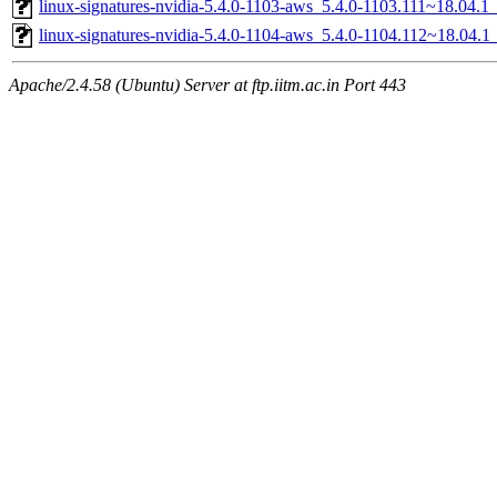
linux-signatures-nvidia-5.4.0-1103-aws_5.4.0-1103.111~18.04.
linux-signatures-nvidia-5.4.0-1104-aws_5.4.0-1104.112~18.04.
Apache/2.4.58 (Ubuntu) Server at ftp.iitm.ac.in Port 443