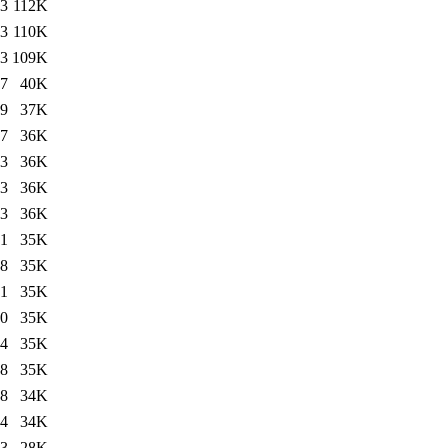
03
112K
33
110K
03
109K
07
40K
29
37K
47
36K
03
36K
23
36K
03
36K
41
35K
08
35K
41
35K
30
35K
54
35K
48
35K
48
34K
34
34K
03
28K