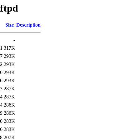
sftpd
Size
Description
-
31
317K
57
293K
42
293K
56
293K
56
293K
03
287K
54
287K
44
286K
09
286K
00
283K
56
283K
48
207K