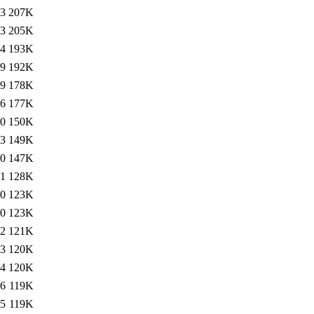
03
207K
03
205K
54
193K
19
192K
29
178K
46
177K
30
150K
03
149K
50
147K
31
128K
50
123K
30
123K
42
121K
03
120K
54
120K
16
119K
15
119K