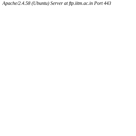
Apache/2.4.58 (Ubuntu) Server at ftp.iitm.ac.in Port 443